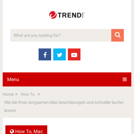
Menu
Home
How To
Wie Sie Ihren langsamen Mac beschleunigen und schneller laufen
lassen
How To
,
Mac